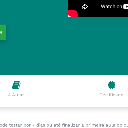
R
4 Aulas
Certificado
ode testar por 7 dias ou até finalizar a primeira aula do c