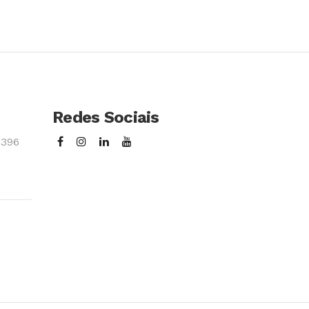
so
Conhecer Curso
Redes Sociais
3396