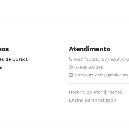
Conhecer Curso
Conhecer Cur
sos
Atendimento
es de Cursos
Matrículas: (67) 9.9950-
s
67999503396
aprovante.com@gmail.com
Horário de Atendimento
Ensino personalizado