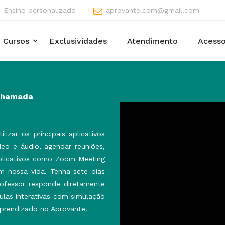
Ensino personalizado
aprovante.com@gmail.com
Cursos
Exclusividades
Atendimento
Acesso
 Chamada
izar os principais aplicativos
deo e áudio, agendar reuniões,
aplicativos como Zoom Meeting
 nossa vida. Tenha sete dias
rofessor responde diretamente
aulas interativas com simulação
aprendizado no Aprovante!