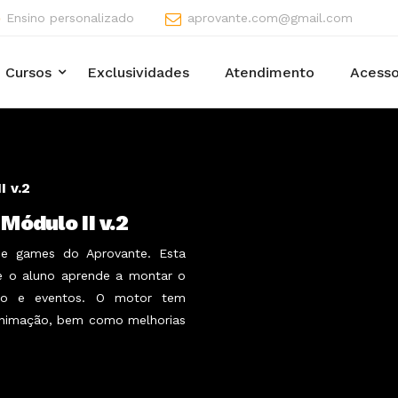
Ensino personalizado
aprovante.com@gmail.com
Cursos
Exclusividades
Atendimento
Acesso
 v.2
ódulo II v.2
e games do Aprovante. Esta
le o aluno aprende a montar o
ção e eventos. O motor tem
e animação, bem como melhorias