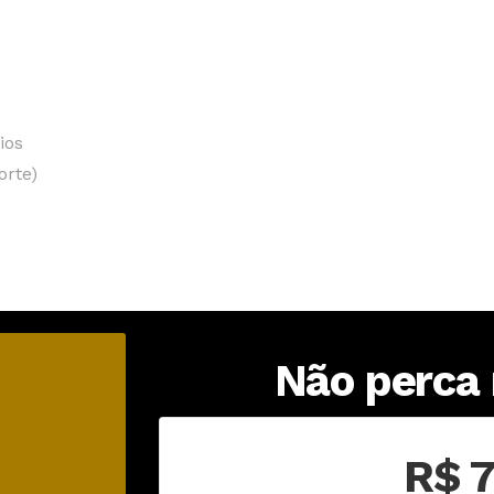
ios
orte)
Não perca
R$ 