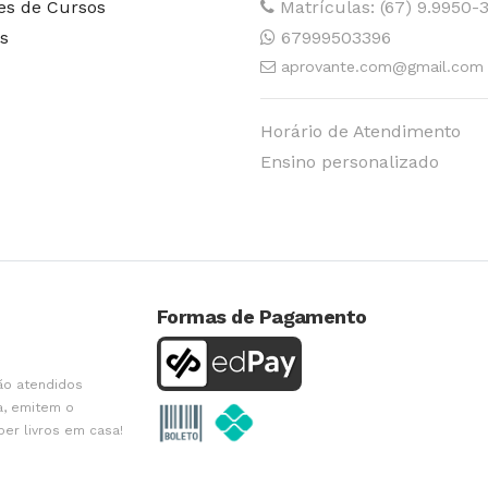
es de Cursos
Matrículas: (67) 9.9950-
s
67999503396
aprovante.com@gmail.com
Horário de Atendimento
Ensino personalizado
Formas de Pagamento
ão atendidos
a, emitem o
ber livros em casa!