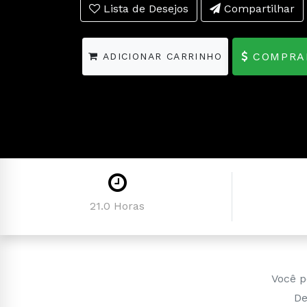
Lista de Desejos
Compartilhar
COMPRA
ADICIONAR CARRINHO
21.0 Horas
Você p
De