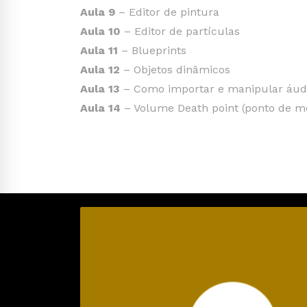
Aula 9
– Editor de pintura
Aula 10
– Editor de partículas
Aula 11
– Blueprints
Aula 12
– Objetos dinâmicos
Aula 13
– Como importar e manipular áud
Aula 14
– Volume Death point (ponto de m