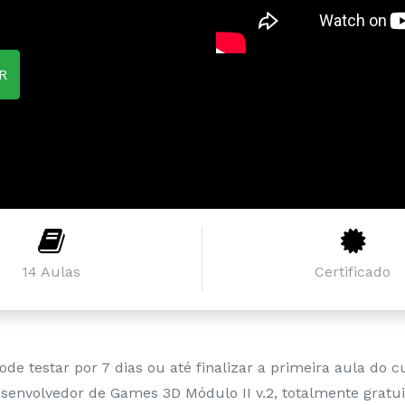
R
14 Aulas
Certificado
ode testar por 7 dias ou até finalizar a primeira aula do c
senvolvedor de Games 3D Módulo II v.2, totalmente gratui