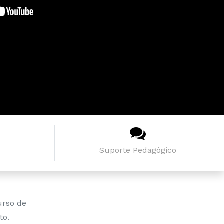
Suporte Pedagógico
urso de
to.