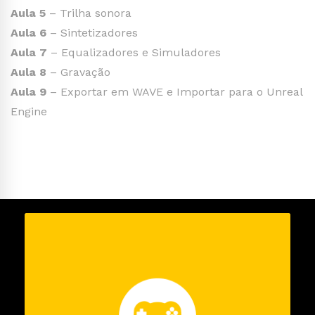
Aula 5
– Trilha sonora
Aula 6
– Sintetizadores
Aula 7
– Equalizadores e Simuladores
Aula 8
– Gravação
Aula 9
– Exportar em WAVE e Importar para o Unreal
Engine