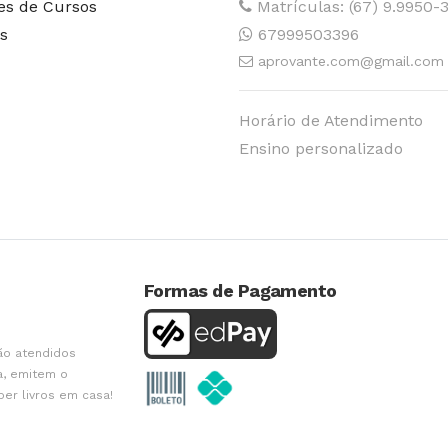
es de Cursos
Matrículas: (67) 9.9950-
s
67999503396
aprovante.com@gmail.com
Horário de Atendimento
Ensino personalizado
Formas de Pagamento
ão atendidos
a, emitem o
ber livros em casa!