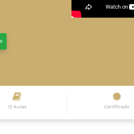
R
12 Aulas
Certificado