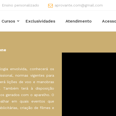
Ensino personalizado
aprovante.com@gmail.com
Cursos
Exclusividades
Atendimento
Acesso
one
logia envolvida, conhecerá os
ssional, normas vigentes para
erá lições de voo e manobras
. Também terá à disposição
deos gerados com o aparelho. O
balhar em quais eventos que
icitárias, criação de filmes e