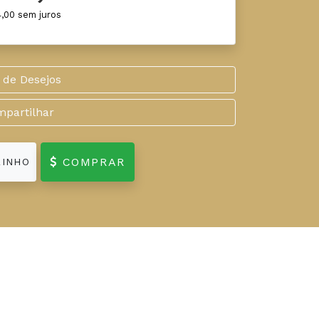
4,00 sem juros
 de Desejos
partilhar
COMPRAR
RINHO