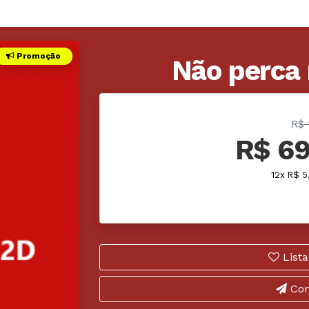
Promoção
Não perca
R$
R$ 69
12x R$ 5
Lista
Com