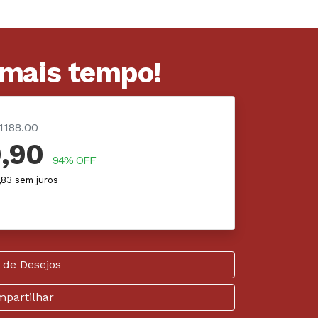
 mais tempo!
1188.00
,90
94% OFF
,83 sem juros
 de Desejos
partilhar