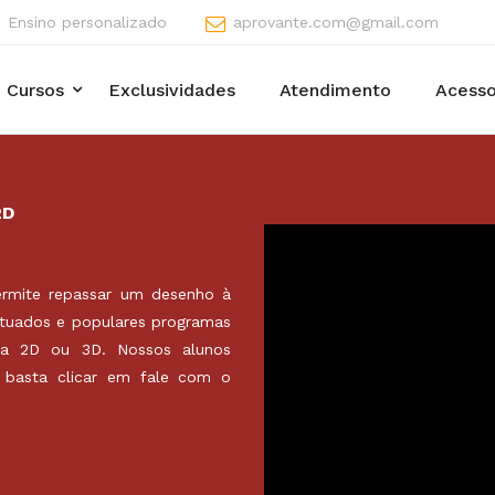
Ensino personalizado
aprovante.com@gmail.com
Cursos
Exclusividades
Atendimento
Acesso
2D
rmite repassar um desenho à
tuados e populares programas
ta 2D ou 3D. Nossos alunos
basta clicar em fale com o