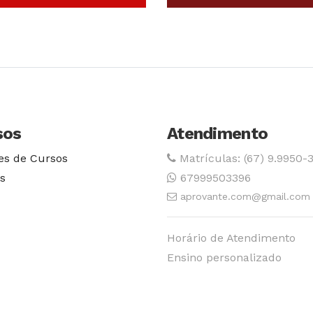
Conhecer Curso
Conhecer Cur
sos
Atendimento
es de Cursos
Matrículas: (67) 9.9950-
s
67999503396
aprovante.com@gmail.com
Horário de Atendimento
Ensino personalizado