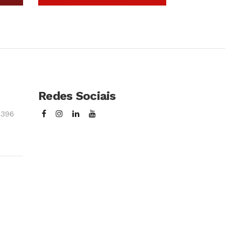
so
Conhecer Curso
Redes Sociais
3396