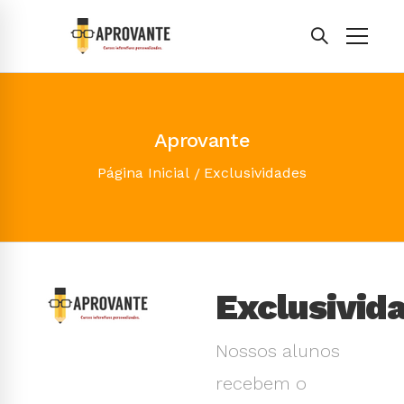
Aprovante
Página Inicial
Exclusividades
Exclusivid
Nossos alunos
recebem o