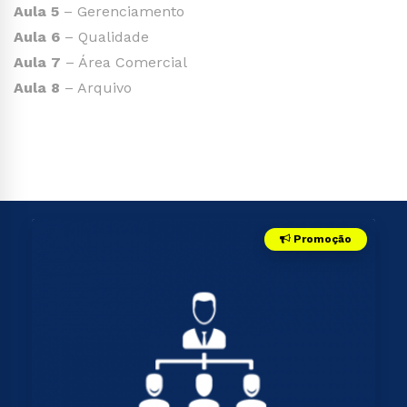
Aula 5
– Gerenciamento
Aula 6
– Qualidade
Aula 7
– Área Comercial
Aula 8
– Arquivo
Promoção