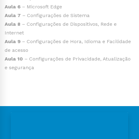
Aula 6
– Microsoft Edge
Aula 7
– Configurações de Sistema
Aula 8
– Configurações de Dispositivos, Rede e
Internet
Aula 9
– Configurações de Hora, Idioma e Facilidade
de acesso
Aula 10
– Configurações de Privacidade, Atualização
e segurança