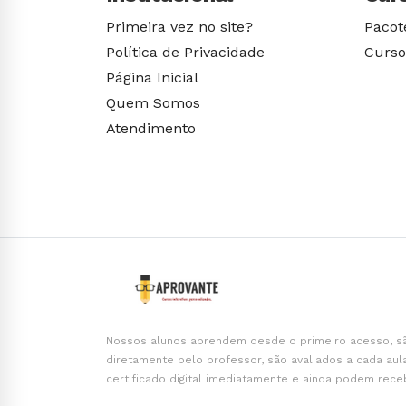
Primeira vez no site?
Pacot
Política de Privacidade
Curso
Página Inicial
Quem Somos
Atendimento
Nossos alunos aprendem desde o primeiro acesso, s
diretamente pelo professor, são avaliados a cada aul
certificado digital imediatamente e ainda podem rece