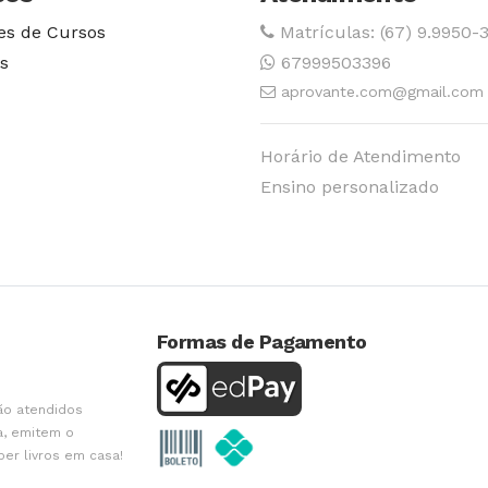
es de Cursos
Matrículas: (67) 9.9950-
s
67999503396
aprovante.com@gmail.com
Horário de Atendimento
Ensino personalizado
Formas de Pagamento
ão atendidos
a, emitem o
ber livros em casa!