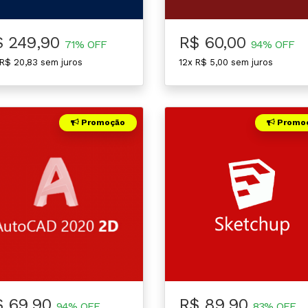
$ 249,90
R$ 60,00
71% OFF
94% OFF
 R$ 20,83 sem juros
12x R$ 5,00 sem juros
Promoção
Promo
$ 69,90
R$ 89,90
94% OFF
83% OFF