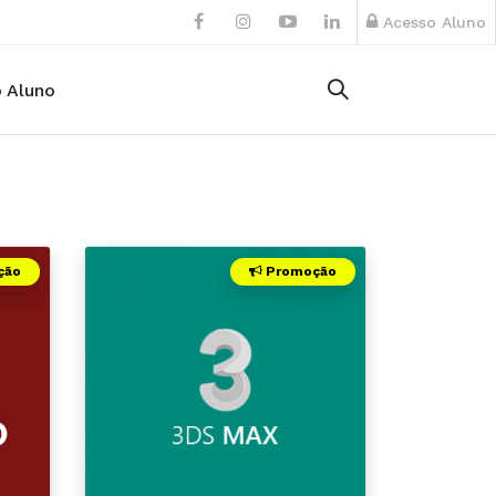
Acesso Aluno
 Aluno
ção
Promoção