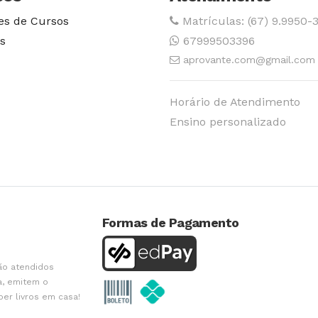
es de Cursos
Matrículas: (67) 9.9950-
s
67999503396
aprovante.com@gmail.com
Horário de Atendimento
Ensino personalizado
Formas de Pagamento
ão atendidos
a, emitem o
ber livros em casa!