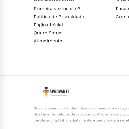
Primeira vez no site?
Pacot
Política de Privacidade
Curso
Página Inicial
Quem Somos
Atendimento
Nossos alunos aprendem desde o primeiro acesso, s
diretamente pelo professor, são avaliados a cada aul
certificado digital imediatamente e ainda podem rece