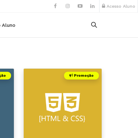
Acesso Aluno
 Aluno
ção
Promoção